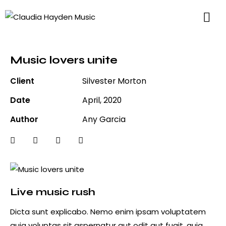
Music lovers unite
Client
Silvester Morton
Date
April, 2020
Author
Any Garcia
Live music rush
Dicta sunt explicabo. Nemo enim ipsam voluptatem
quia voluptas sit aspernatur aut odit aut fugit, quia.