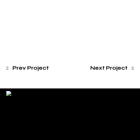
Prev Project
Next Project
Check back here for upcoming concerts, events, and
special appearances.