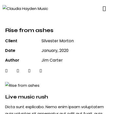
Rise from ashes
Client
Silvester Morton
Date
January, 2020
Author
Jim Carter
Live music rush
Dicta sunt explicabo. Nemo enim ipsam voluptatem
quia voluptas sit aspernatur aut odit aut fugit, quia.