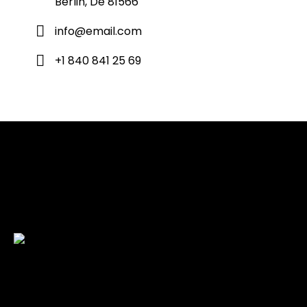
Berlin, De 81566
info@email.com
+1 840 841 25 69
Check back here for upcoming concerts, events, and
special appearances.