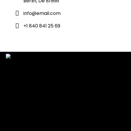
Berlin, De 81566
info@email.com
+1 840 841 25 69
Check back here for upcoming concerts, events, and
special appearances.
For Booking Contact
bookclaudiahayden@gmail.com
Links