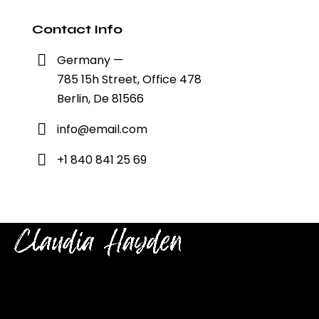
Contact Info
Germany —
785 15h Street, Office 478
Berlin, De 81566
info@email.com
+1 840 841 25 69
Check back here for upcoming concerts, events, and
special appearances.