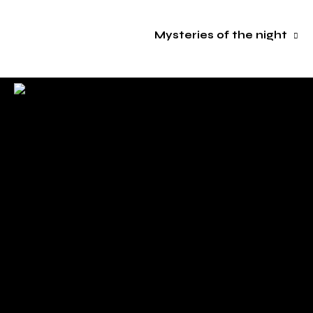
Mysteries of the night
. Sincerely .
Check back here for upcoming concerts, events, and
special appearances.
For Booking Contact
bookclaudiahayden@gmail.com
Links
Home
About Claudia