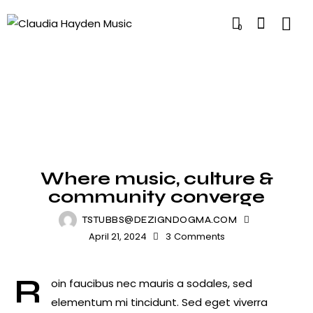
0
FESTIVALS
Where music, culture &
community converge
TSTUBBS@DEZIGNDOGMA.COM
April 21, 2024
3
Comments
R
oin faucibus nec mauris a sodales, sed
elementum mi tincidunt. Sed eget viverra