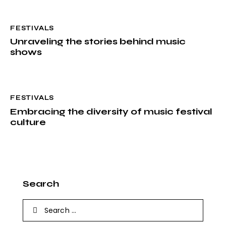
e
r
FESTIVALS
n
Unraveling the stories behind music
a
shows
t
i
v
FESTIVALS
e
Embracing the diversity of music festival
:
culture
Search