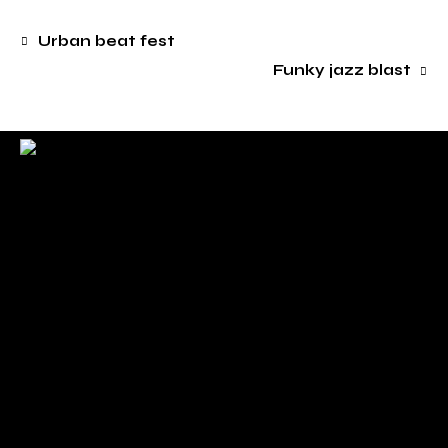
Urban beat fest
Funky jazz blast
Check back here for upcoming concerts, events, and
special appearances.
For Booking Contact
bookclaudiahayden@gmail.com
Links
Home