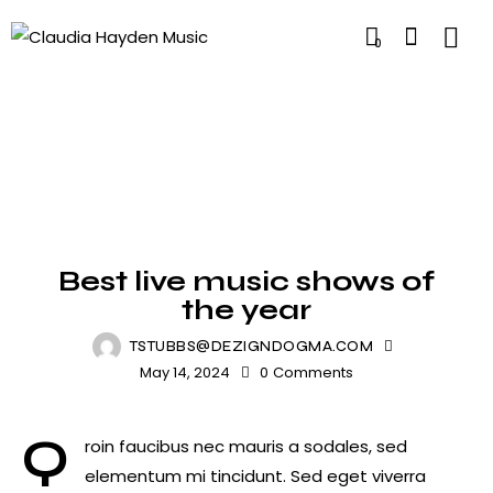
0
NEWS
Best live music shows of
the year
TSTUBBS@DEZIGNDOGMA.COM
May 14, 2024
0
Comments
Q
roin faucibus nec mauris a sodales, sed
elementum mi tincidunt. Sed eget viverra