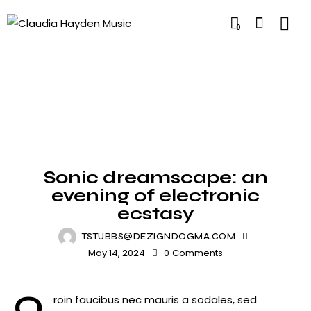
0
NEWS
Sonic dreamscape: an
evening of electronic
ecstasy
TSTUBBS@DEZIGNDOGMA.COM
May 14, 2024
0
Comments
Q
roin faucibus nec mauris a sodales, sed