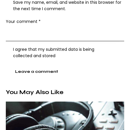
Save my name, email, and website in this browser for
the next time I comment.
I agree that my submitted data is being
collected and stored
A
l
You May Also Like
t
e
r
n
a