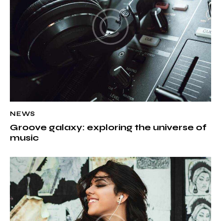
t
i
v
e
:
NEWS
Groove galaxy: exploring the universe of
music