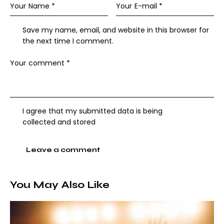
Save my name, email, and website in this browser for
the next time I comment.
I agree that my submitted data is being
collected and stored
A
l
You May Also Like
t
e
r