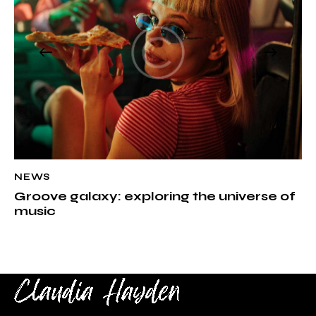
NEWS
Groove galaxy: exploring the universe of
music
 Sincerely .
Ne