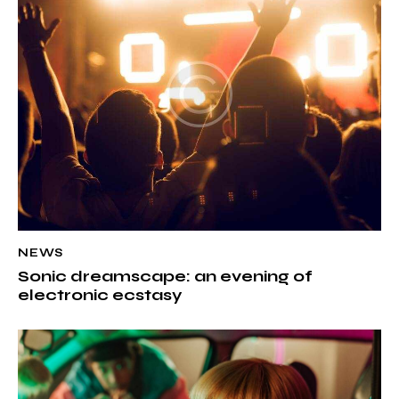
n
a
t
i
v
e
:
NEWS
Sonic dreamscape: an evening of
electronic ecstasy