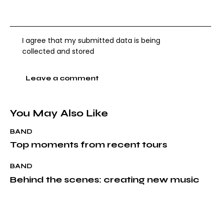
I agree that my submitted data is being
collected and stored
A
l
You May Also Like
t
BAND
e
Top moments from recent tours
r
n
BAND
a
Behind the scenes: creating new music
t
i
v